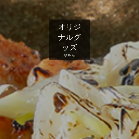
オリジ
ナルグ
ッズ
やをら